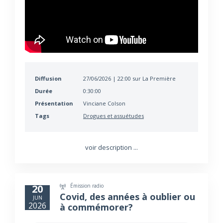
Diffusion
27/06/2026 | 22:00 sur La Première
Durée
0:30:00
Présentation
Vinciane Colson
Tags
Drogues et assuétudes
voir description ...
Émission radio
20
Covid, des années à oublier ou
JUN
2026
à commémorer?