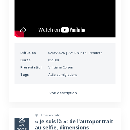
Diffusion
02/05/2026 | 22:00 sur La Première
Durée
0:29:00
Présentation
Vinciane Colson
Tags
Asile et migrations
voir description ...
Émission radio
25
« Je suis là »: de l’autoportrait
AVR
au selfie, dimensions
2026