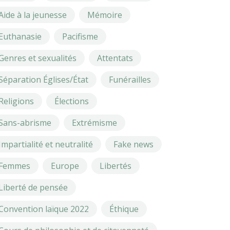
Aide à la jeunesse
Mémoire
Euthanasie
Pacifisme
Genres et sexualités
Attentats
Séparation Églises/État
Funérailles
Religions
Élections
Sans-abrisme
Extrémisme
Impartialité et neutralité
Fake news
Femmes
Europe
Libertés
Liberté de pensée
Convention laïque 2022
Éthique