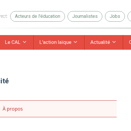
ect:
Acteurs de l'éducation
Journalistes
Jobs
Le CAL
L'action laïque
Actualité
ité
À propos