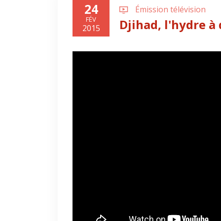
24
Émission télévision
FÉV
Djihad, l'hydre à
2015