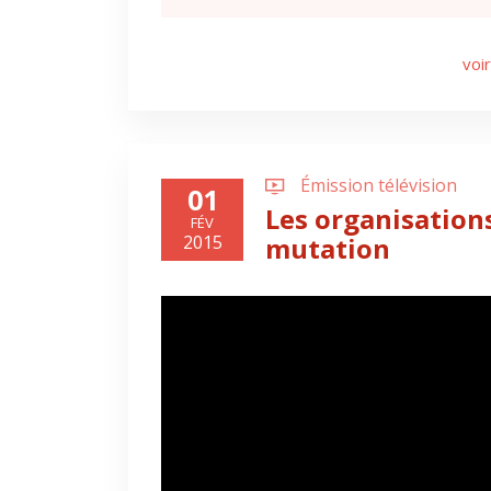
voir
Émission télévision
01
Les organisation
FÉV
2015
mutation