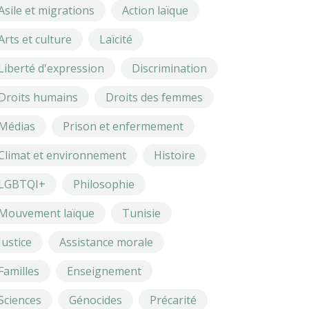
Asile et migrations
Action laïque
Arts et culture
Laïcité
Liberté d'expression
Discrimination
Droits humains
Droits des femmes
Médias
Prison et enfermement
Climat et environnement
Histoire
LGBTQI+
Philosophie
Mouvement laïque
Tunisie
Justice
Assistance morale
Familles
Enseignement
Sciences
Génocides
Précarité