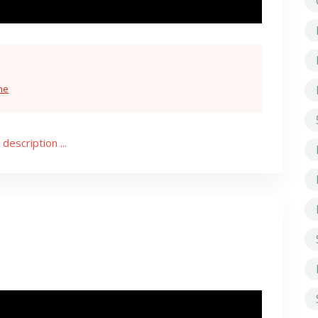
me
 description ...