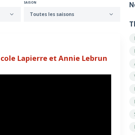
SAISON
N
Toutes les saisons
T
icole Lapierre et Annie Lebrun