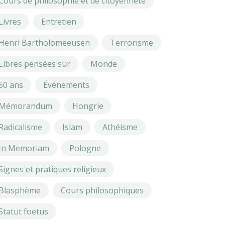
Cours de philosophie et de citoyenneté
Livres
Entretien
Henri Bartholomeeusen
Terrorisme
Libres pensées sur
Monde
50 ans
Événements
Mémorandum
Hongrie
Radicalisme
Islam
Athéisme
In Memoriam
Pologne
Signes et pratiques religieux
Blasphème
Cours philosophiques
Statut foetus