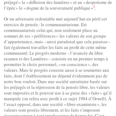
préjugé » la « diffusion des lumières » et au « despotisme de
2
l’épée » le « dogme de la souveraineté publique »
.
Or un adversaire redoutable met aujourd’hui en péril cet
exercice de pensée : le communautarisme. Est
communautariste celui qui, non seulement place au
sommet de ses « préférences » les valeurs de son groupe
d’appartenance, mais – aussi paradoxal que cela paraisse –
fait également travailler les faits au profit de cette même
communauté. Le progrès moderne – l’avancée du libre
examen et des Lumières – consiste en un premier temps à
permettre le choix personnel, « en conscience », des
valeurs. Mais le progrès consiste aussi à se soumettre aux
faits, dont l’établissement ne dépend évidemment pas de
notre bon vouloir. Dans une société autoritaire basée sur
les préjugés et la répression de la pensée libre, les valeurs
sont imposées et le pouvoir use à sa guise des « faits » qu’il
manipule (on relira avec profit à ce sujet 1984 d’Orwell). À
l’exact opposé, dans une société « libre-exaministe », les
valeurs sont posées librement, et les faits s’imposent
rigoureusement à tout interlocuteur de bonne foi. C’est