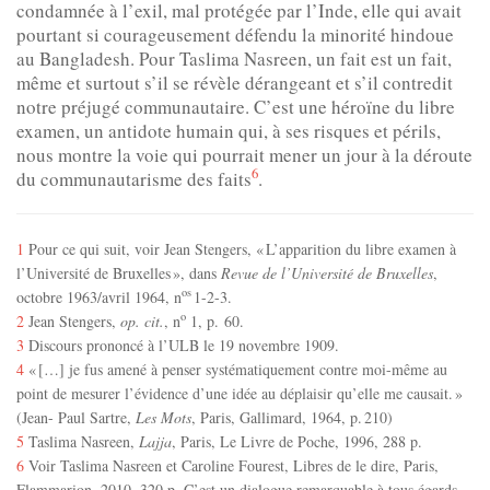
condamnée à l’exil, mal protégée par l’Inde, elle qui avait
pourtant si courageusement défendu la minorité hindoue
au Bangladesh. Pour Taslima Nasreen, un fait est un fait,
même et surtout s’il se révèle dérangeant et s’il contredit
notre préjugé communautaire. C’est une héroïne du libre
examen, un antidote humain qui, à ses risques et périls,
nous montre la voie qui pourrait mener un jour à la déroute
6
du communautarisme des faits
.
1
Pour ce qui suit, voir Jean Stengers, « L’apparition du libre examen à
l’Université de Bruxelles », dans
Revue de l’Université de Bruxelles
,
os
octobre 1963/avril 1964, n
1-2-3.
o
2
Jean Stengers,
op. cit.
, n
1, p. 60.
3
Discours prononcé à l’ULB le 19 novembre 1909.
4
« […] je fus amené à penser systématiquement contre moi-même au
point de mesurer l’évidence d’une idée au déplaisir qu’elle me causait. »
(Jean- Paul Sartre,
Les Mots
, Paris, Gallimard, 1964, p. 210)
5
Taslima Nasreen,
Lajja
, Paris, Le Livre de Poche, 1996, 288 p.
6
Voir Taslima Nasreen et Caroline Fourest, Libres de le dire, Paris,
Flammarion, 2010, 320 p. C’est un dialogue remarquable à tous égards.