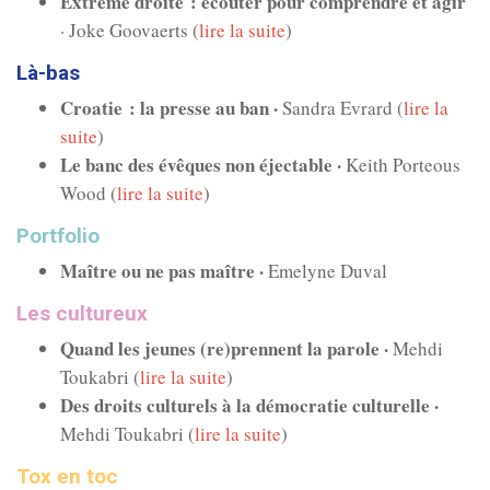
Extrême droite : écouter pour comprendre et agir
· Joke Goovaerts (
lire la suite
)
Là-ba
s
Croatie : la presse au ban ·
Sandra Evrard (
lire la
suite
)
Le banc des évêques non éjectable ·
Keith Porteous
Wood (
lire la suite
)
Portfolio
Maître ou ne pas maître ·
Emelyne Duval
Les cultureux
Quand les jeunes (re)prennent la parole ·
Mehdi
Toukabri (
lire la suite
)
Des droits culturels à la démocratie culturelle ·
Mehdi Toukabri (
lire la suite
)
Tox en toc