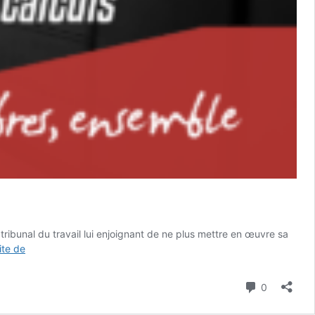
ribunal du travail lui enjoignant de ne plus mettre en œuvre sa
Réaction
uite de
à
la
Commenta
0
décision
de