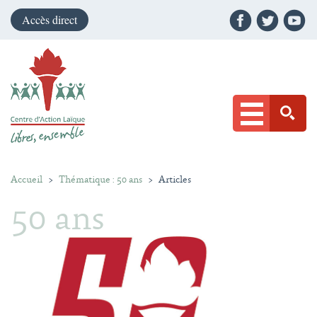
Accès direct
Accueil
>
Thématique : 50 ans
>
Articles
50 ans