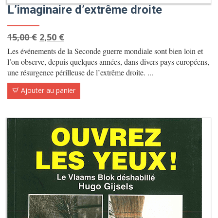
L’imaginaire d’extrême droite
Le
Le
15,00
€
2,50
€
prix
prix
Les événements de la Seconde guerre mondiale sont bien loin et
initial
actuel
l’on observe, depuis quelques années, dans divers pays européens,
une résurgence périlleuse de l’extrême droite. ...
était :
est :
15,00 €.
2,50 €.
Ajouter au panier