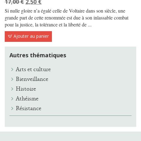
Le
Le
17,00
€
2,50
€
prix
prix
Si nulle gloire n’a égalé celle de Voltaire dans son siècle, une
initial
actuel
grande part de cette renommée est due à son inlassable combat
pour la justice, la tolérance et la liberté de ...
était :
est :
17,00 €.
2,50 €.
Ajouter au panier
Autres thématiques
Arts et culture
Bienveillance
Histoire
Athéisme
Résistance