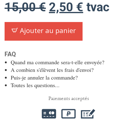
Le
Le
15,00
€
2,50
€
tvac
prix
prix
Ajouter au panier
initial
actuel
FAQ
était :
est :
Quand ma commande sera-t-elle envoyée?
A combien s'élèvent les frais d'envoi?
15,00 €.
2,50 €.
Puis-je annuler la commande?
Toutes les questions...
Paiements acceptés