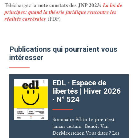
note constats des JNP 2023:
Téléchargez la
La loi de
principes: quand la théorie juridique rencontre les
réalités carcérales
(PDF)
Publications qui pourraient vous
intéresser
EDL · Espace de
libertés | Hiver 2026
· N° 524
Sommaire Édito Le pire n’est
jamais certain · Benoît Van
DerMeerschen Vous dites ? Les