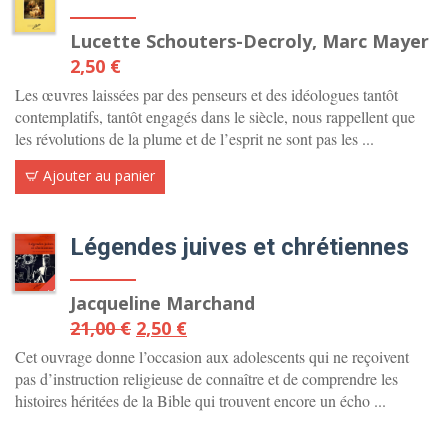
Lucette Schouters-Decroly, Marc Mayer
2,50
€
Les œuvres laissées par des penseurs et des idéologues tantôt
contemplatifs, tantôt engagés dans le siècle, nous rappellent que
les révolutions de la plume et de l’esprit ne sont pas les ...
Ajouter au panier
Légendes juives et chrétiennes
ÉPUISÉ
Jacqueline Marchand
Le
Le
21,00
€
2,50
€
prix
prix
Cet ouvrage donne l’occasion aux adolescents qui ne reçoivent
initial
actuel
pas d’instruction religieuse de connaître et de comprendre les
histoires héritées de la Bible qui trouvent encore un écho ...
était :
est :
21,00 €.
2,50 €.