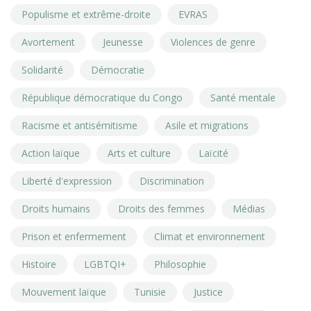
Populisme et extrême-droite
EVRAS
Avortement
Jeunesse
Violences de genre
Solidarité
Démocratie
République démocratique du Congo
Santé mentale
Racisme et antisémitisme
Asile et migrations
Action laïque
Arts et culture
Laïcité
Liberté d'expression
Discrimination
Droits humains
Droits des femmes
Médias
Prison et enfermement
Climat et environnement
Histoire
LGBTQI+
Philosophie
Mouvement laïque
Tunisie
Justice