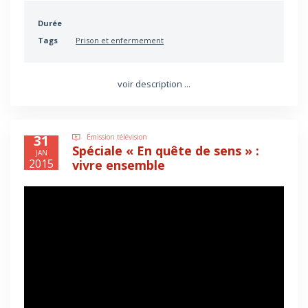
Durée
Tags
Prison et enfermement
voir description ...
31
Émission télévision
Spéciale « En quête de sens » :
JAN
2015
vivre ensemble