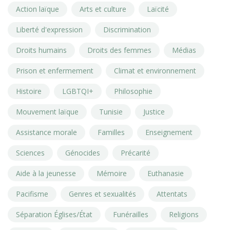
Action laïque
Arts et culture
Laïcité
Liberté d'expression
Discrimination
Droits humains
Droits des femmes
Médias
Prison et enfermement
Climat et environnement
Histoire
LGBTQI+
Philosophie
Mouvement laïque
Tunisie
Justice
Assistance morale
Familles
Enseignement
Sciences
Génocides
Précarité
Aide à la jeunesse
Mémoire
Euthanasie
Pacifisme
Genres et sexualités
Attentats
Séparation Églises/État
Funérailles
Religions