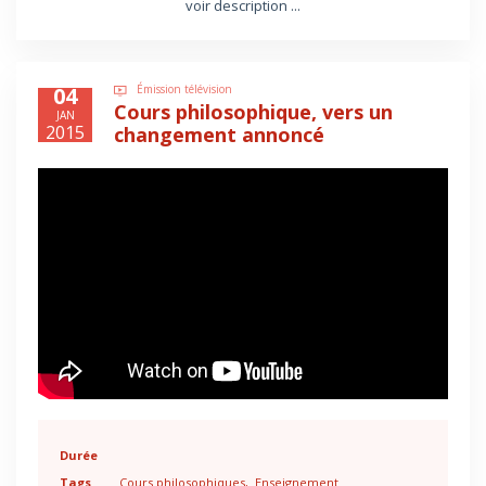
voir description ...
04
Émission télévision
Cours philosophique, vers un
JAN
2015
changement annoncé
Durée
Tags
Cours philosophiques
Enseignement