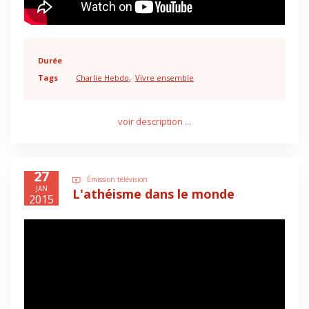
Durée
Tags
Charlie Hebdo
Vivre ensemble
voir description ...
27
Émission télévision
JAN
L'athéisme dans le monde
2015