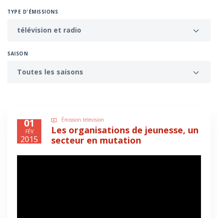
TYPE D'ÉMISSIONS
télévision et radio
SAISON
Toutes les saisons
01
Émission télévision
Les organisations de jeunesse, un
FÉV
2015
secteur en mutation