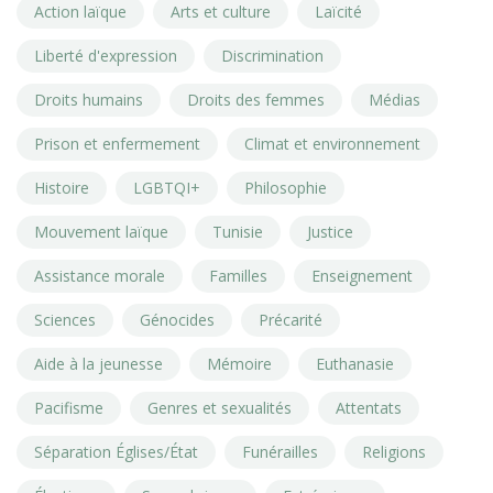
Action laïque
Arts et culture
Laïcité
Liberté d'expression
Discrimination
Droits humains
Droits des femmes
Médias
Prison et enfermement
Climat et environnement
Histoire
LGBTQI+
Philosophie
Mouvement laïque
Tunisie
Justice
Assistance morale
Familles
Enseignement
Sciences
Génocides
Précarité
Aide à la jeunesse
Mémoire
Euthanasie
Pacifisme
Genres et sexualités
Attentats
Séparation Églises/État
Funérailles
Religions