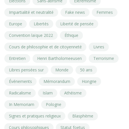
Élections
Sans-abrisme
Extrémisme
Impartialité et neutralité
Fake news
Femmes
Europe
Libertés
Liberté de pensée
Convention laïque 2022
Éthique
Cours de philosophie et de citoyenneté
Livres
Entretien
Henri Bartholomeeusen
Terrorisme
Libres pensées sur
Monde
50 ans
Événements
Mémorandum
Hongrie
Radicalisme
Islam
Athéisme
In Memoriam
Pologne
Signes et pratiques religieux
Blasphème
Cours philosophiques
Statut foetus