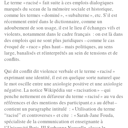
Le terme « racisé » fait suite à ces emplois dialogiques
marqués du sceau de la mémoire sociale et historique,
comme les termes « dominé », « subalterne », etc. S’il est
récemment entré dans le dictionnaire, comme un
adoubement de son usage, il est le lieu d’échanges vifs et
violents, notamment dans le cadre français : on est là dans
des emplois qui ne sont plus juridiques – comme le cas
évoqué de « race » plus haut – mais politiques, au sens
large, banalisés et réinterprétés au sein de tensions et de
conflits.
Qui dit conflit dit violence verbale et le terme « racisé »
exprimant une identité, il est en quelque sorte naturel que
le mot oscille entre une axiologie positive et une axiologie
négative. La notice Wikipédia sur « racisation » – qui
penche nettement en défaveur du terme « racisé » au vu des
références et des mentions des participant.e.s au débat –
contient un paragraphe intitulé : « Utilisation du terme
“racisé” et controverses » et cite : « Sarah-Jane Fouda,
spécialiste de la communication et enseignante à
l’Université Paris-III Sorbonne Nouvelle, classe le