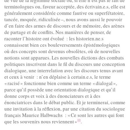
de vue de la légitimité sociale où, si elle n’est pas le fait de
terminologues ou, faveur acceptée, des écrivain.e.s, elle est
généralement considérée comme fautive ou superfétatoire,
tancée, moquée, ridiculisée –, nous avons aussi le pouvoir
d’en faire des armes de discours et de mémoire, des arènes
de partage et de conflits. Nos manières de penser, de
raconter l’histoire ont évolué : les historien.ne.s
connaissent bien ces bouleversements épistémologiques
où des concepts sont devenus obsolètes, où de nouvelles
notions sont apparues. Les nouvelles dictions des combats
politiques inscrivent dans le fil du discours une conception
dialogique, une interrelation avec les discours tenus avant
et ceux à venir : n’en déplaise à certain.e.s, le terme
« racisé » fonctionne bien comme un terme « dialogal »,
parce qu’il possède une orientation dialogique et qu’il
donne corps et voix à des énonciateurs et à des
énonciatrices dans le débat public. Et je terminerai, comme
une invitation à la réflexion, par une citation du sociologue
français Maurice Halbwachs : « Ce sont les autres qui font
11
que les souvenirs nous reviennent »
.