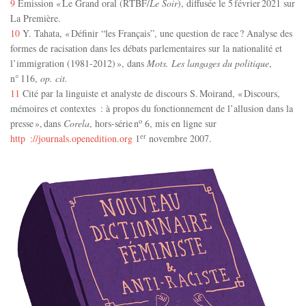
9
Émission « Le Grand oral (RTBF/
Le Soir
), diffusée le 5 février 2021 sur
La Première.
10
Y. Tahata, « Définir “les Français”, une question de race ? Analyse des
formes de racisation dans les débats parlementaires sur la nationalité et
l’immigration (1981-2012) », dans
Mots. Les langages du politique
,
n° 116,
op. cit.
11
Cité par la linguiste et analyste de discours S. Moirand, « Discours,
mémoires et contextes : à propos du fonctionnement de l’allusion dans la
o
presse », dans
Corela
, hors-série n
6, mis en ligne sur
er
http ://journals.openedition.org
1
novembre 2007.