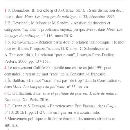
1
S. Bonnafous, B. Herszberg et J.-J. Israel (dir.), « Sans distinction de…
race », dans
Mots. Les langages du politique
, n° 33, décembre 1992.
2
É. Devriendt, M. Monte et M. Sandré, « Analyse du discours et
catégories “raciales” : problèmes, enjeux, perspectives », dans
Mots. Les
langages du politique
, n° 116, mars 2018.
3
S. Rémi-Giraud, « Relation partie-tout et relation taxinomique : le mot
race est-il dans l’impasse ? », dans G. Kleiber, C. Schnedecker et
A. Theissen (dir.), La relation “partie-tout”, Louvain-Paris-Dudley,
Peeters, 2006, pp. 137-151.
4
Le mouvement Galilée 90 a publié une charte en juin 1991 pour
demander le retrait du mot “race” de la Constitution française.
5
É. Balibar, « Le mot “race” n’est pas “de trop” dans la Constitution »,
dans
Mots.
Les langages du politique
, n° 33,
op. cit.
6
C. Guillaumin,
Sexe, race et pratique du pouvoir. L’idée de nature
,
Racine de iXe, Paris, 2016.
7
C. Crenn et S. Tersigni, « Entretien avec Éric Fassin », dans
Corps
,
n° 10, 2012/1, pp. 21-27, mis en ligne sur www.cairn.info.
8
Mouvement politique et littéraire émanant des auteurs africains et
antillais.