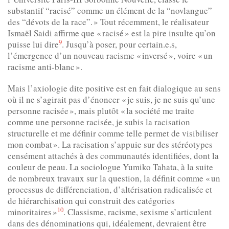
substantif “racisé” comme un élément de la “novlangue”
des “dé­vots de la race”. » Tout récemment, le réa­lisateur
Ismaël Saidi affirme que « racisé » est la pire insulte qu’on
9
puisse lui dire
. Jusqu’à poser, pour certain.e.s,
l’émergence d’un nouveau racisme « inversé », voire « un
racisme anti-blanc ».
Mais l’axiologie dite positive est en fait dialogique au sens
où il ne s’agi­rait pas d’énoncer « je suis, je ne suis qu’une
personne racisée », mais plutôt « la société me traite
comme une personne racisée, je subis la racisation
structurelle et me défi­nir comme telle permet de visibiliser
mon combat ». La racisation s’appuie sur des stéréotypes
censé­ment attachés à des communautés identifiées, dont la
couleur de peau. La sociologue Yumiko Tahata, à la suite
de nombreux travaux sur la question, la définit comme « un
processus de différenciation, d’alté­risation radicalisée et
de hiérar­chisation qui construit des caté­gories
10
minoritaires »
. Classisme, racisme, sexisme s’articulent
dans des dénominations qui, idéalement, devraient être