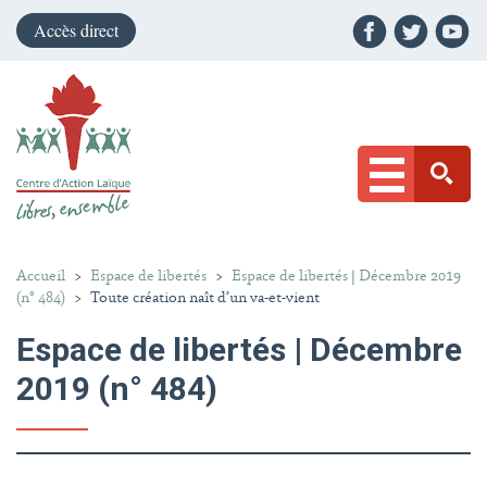
Accès direct
Accueil
>
Espace de libertés
>
Espace de libertés | Décembre 2019
(n° 484)
>
Toute création naît d’un va-et-vient
Espace de libertés | Décembre
2019 (n° 484)