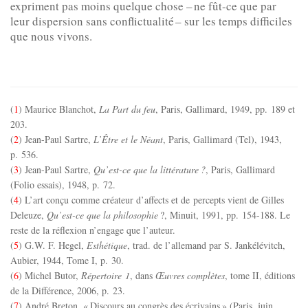
expriment pas moins quelque chose – ne fût-ce que par
leur dispersion sans conflictualité – sur les temps difficiles
que nous vivons.
(
1
) Maurice Blanchot,
La Part du feu
, Paris, Gallimard, 1949, pp. 189 et
203.
(
2
) Jean-Paul Sartre,
L’Être et le Néant
, Paris, Gallimard (Tel), 1943,
p. 536.
(
3
) Jean-Paul Sartre,
Qu’est-ce que la littérature
?
, Paris, Gallimard
(Folio essais), 1948, p. 72.
(
4
) L’art conçu comme créateur d’affects et de percepts vient de Gilles
Deleuze,
Qu’est-ce que la philosophie
?, Minuit, 1991, pp. 154-188. Le
reste de la réflexion n’engage que l’auteur.
(
5
) G.W. F. Hegel,
Esthétique
, trad. de l’allemand par S. Jankélévitch,
Aubier, 1944, Tome I, p. 30.
(
6
) Michel Butor,
Répertoire 1
, dans
Œuvres complètes
, tome II, éditions
de la Différence, 2006, p. 23.
(
7
) André Breton, « Discours au congrès des écrivains » (Paris, juin