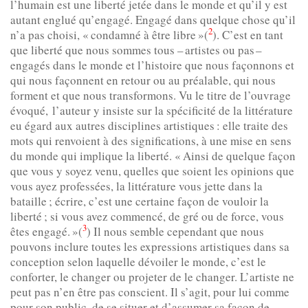
l’humain est une liberté jetée dans le monde et qu’il y est
autant englué qu’engagé. Engagé dans quelque chose qu’il
2
n’a pas choisi, « condamné à être libre »(
). C’est en tant
que liberté que nous sommes tous – artistes ou pas –
engagés dans le monde et l’histoire que nous façonnons et
qui nous façonnent en retour ou au préalable, qui nous
forment et que nous transformons. Vu le titre de l’ouvrage
évoqué, l’auteur y insiste sur la spécificité de la littérature
eu égard aux autres disciplines artistiques : elle traite des
mots qui renvoient à des significations, à une mise en sens
du monde qui implique la liberté. « Ainsi de quelque façon
que vous y soyez venu, quelles que soient les opinions que
vous ayez professées, la littérature vous jette dans la
bataille ; écrire, c’est une certaine façon de vouloir la
liberté ; si vous avez commencé, de gré ou de force, vous
3
êtes engagé. »(
) Il nous semble cependant que nous
pouvons inclure toutes les expressions artistiques dans sa
conception selon laquelle dévoiler le monde, c’est le
conforter, le changer ou projeter de le changer. L’artiste ne
peut pas n’en être pas conscient. Il s’agit, pour lui comme
pour son public, de se situer et d’assumer sa façon de