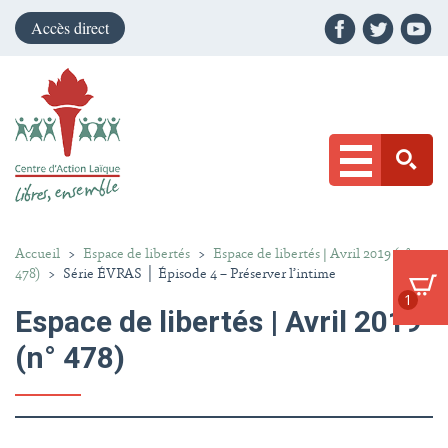
Accès direct
Accueil
>
Espace de libertés
>
Espace de libertés | Avril 2019 (n°
478)
>
Série ÉVRAS │ Épisode 4 – Préserver l’intime
1
Espace de libertés | Avril 2019
(n° 478)