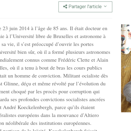
Partager l'article
23 juin 2014 à l’âge de 85 ans. Il était docteur en
e à l’Université libre de Bruxelles et astronome à
sa vie, il s’est préoccupé d’ouvrir les portes
iversité bien sûr, où il a formé plusieurs astronomes
mondialement connus comme Frédéric Clette et Alain
lles, où il a tenu à bout de bras les cours publics
ait un homme de conviction. Militant ocialiste dès
est Glinne, déçu et même révolté par l’évolution du
ément choqué par les procès pour corruption qui
garda ses profondes convictions socialistes ancrées
 et André Koeckelenbergh, parce qu’ils étaient
édéralistes européens dans la mouvance d’Altiero
ion néolibérale des institutions européennes.
partisan de la laïcité, Koeckelenbergh faisait