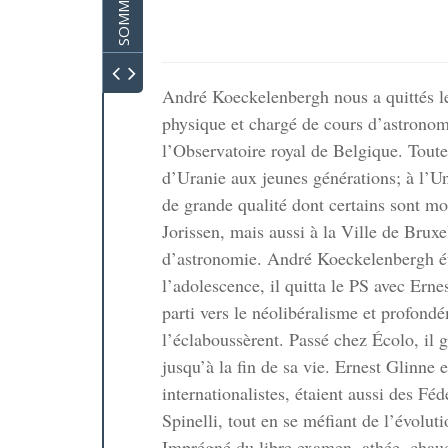
SOMMAIRE
ien avec
André Koeckelenbergh nous a quittés le 
physique et chargé de cours d’astronomi
l’Observatoire royal de Belgique. Toute 
d’Uranie aux jeunes générations; à l’Un
de grande qualité dont certains sont 
Jorissen, mais aussi à la Ville de Bruxe
ble
d’astronomie. André Koeckelenbergh ét
l’adolescence, il quitta le PS avec Ern
parti vers le néolibéralisme et profond
l’éclaboussèrent. Passé chez Écolo, il 
jusqu’à la fin de sa vie. Ernest Glinne
 relations
internationalistes, étaient aussi des F
s éthiques
Spinelli, tout en se méfiant de l’évolut
Imprégné du libre examen, athée, chaud 