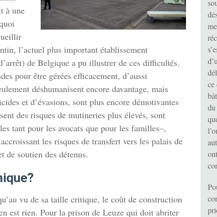
sou
it à une
dés
quoi
me
ueillir
ré
tin, l’actuel plus important établissement
s’e
d’u
’arrêt) de Belgique a pu illustrer de ces difficultés.
dél
es pour être gérées efficacement, d’aussi
ce
 seulement déshumanisent encore davantage, mais
bât
uicides et d’évasions, sont plus encore démotivantes
du
sent des risques de mutineries plus élevés, sont
que
es tant pour les avocats que pour les familles–,
l’
 accroissant les risques de transfert vers les palais de
au
 et de soutien des détenus.
on
con
mique?
Po
au vu de sa taille critique, le coût de construction
con
pri
’en est rien. Pour la prison de Leuze qui doit abriter