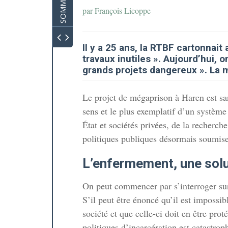
SOMMAIRE
par
François Licoppe
Il y a 25 ans, la RTBF cartonnai
travaux inutiles ». Aujourd’hui, o
grands projets dangereux ». La m
Le projet de mégaprison à Haren est san
sens et le plus exemplatif d’un systèm
État et sociétés privées, de la recherc
Satan
politiques publiques désormais soumise
e le
L’enfermement, une solu
On peut commencer par s’interroger su
S’il peut être énoncé qu’il est impossib
 pour
société et que celle-ci doit en être prot
politiques d’incarcération est catastrop