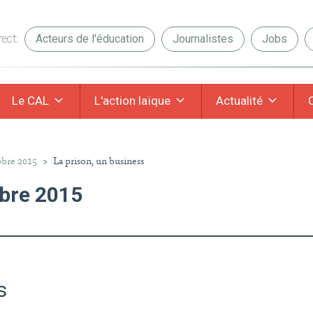
ect:
Acteurs de l'éducation
Journalistes
Jobs
Le CAL
L'action laïque
Actualité
obre 2015
>
La prison, un business
obre 2015
s