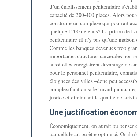
d’un établissement pénitentiaire s’établ
capacité de 300-400 places. Alors pour
construire un complexe qui pourrait acc
quelque 1200 détenus? La prison de Lan
te
pénitentiaire (il n’y pas qu’une maison d
Comme les banques devenues trop grand
importantes structures carcérales non
nches!
aussi elles enregistrent davantage de s
ille idéale
pour le personnel pénitentiaire, connais
éloignées des villes –donc peu accessibl
complexifiant ainsi le travail judiciaire,
justice et diminuant la qualité de suivi
Une justification écono
Économiquement, on aurait pu penser qu’
par cellule ait pu être optimisé. Or il n