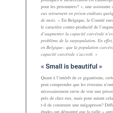
de l’école
pour les prisonniers? », une assistant
 »
eux retournent en prison endéans quelq
 proposer et
de mois. »
En Belgique, le Comité euro
le caractère contre-productif de l’augm
d’augmenter la capacité carcérale n’est
cles
problème de la surpopulation. En effet
’une
en Belgique– que la population carcéra
ormant doit
capacité carcérale s’accroît. »
e »
« Small is beautiful »
dévastatrice
Quant à l’intérêt de ce gigantisme, cert
peut comprendre que les riverains n’ont
nécessairement envie de voir une prison
près de chez eux, mais pour autant cela 
t-il de construire une mégaprison? Diff
études ont démontré que la taille « opt