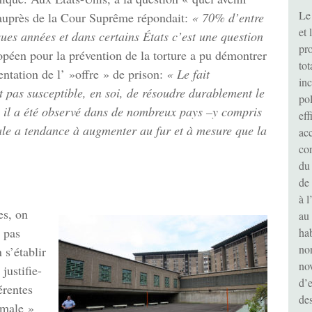
Le 
e auprès de la Cour Suprême répondait:
«
70% d’entre
et 
ues années et dans certains États c’est une question
pr
péen pour la prévention de la torture a pu démontrer
tot
entation de l’ »offre » de prison:
«
Le fait
in
 pas susceptible, en soi, de résoudre durablement le
pol
, il a été observé dans de nombreux pays –y compris
eff
le a tendance à augmenter au fur et à mesure que la
ac
con
du
de 
à l
es, on
au 
 pas
hab
no
 s’établir
no
justifie-
d’e
érentes
de
imale »