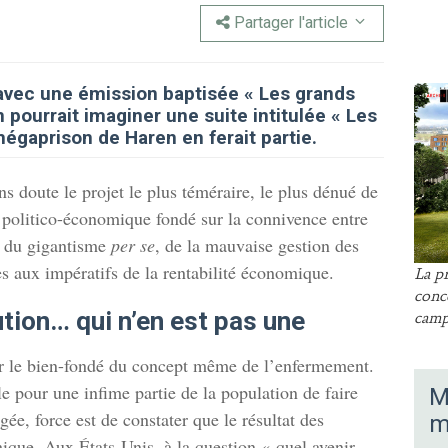
Partager l'article
t avec une émission baptisée « Les grands
n pourrait imaginer une suite intitulée « Les
égaprison de Haren en ferait partie.
s doute le projet le plus téméraire, le plus dénué de
e politico-économique fondé sur la connivence entre
he du gigantisme
per se
, de la mauvaise gestion des
s aux impératifs de la rentabilité économique.
La pr
conco
tion… qui n’en est pas une
camp
r le bien-fondé du concept même de l’enfermement.
le pour une infime partie de la population de faire
M
égée, force est de constater que le résultat des
m
hique. Aux États-Unis, à la question « quel avenir