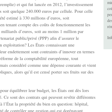
mi
emplie) et qui fut lancée en 2012, l’investissement
coû
os soit quelque 240.000 euros par cellule. Pour celle
peu
été estimé à 330 millions d’euros, soit
de
s en tenant compte des coûts de fonctionnement les
ré
 milliards d’euros, soit au moins 1 million par
In
tenariat public/privé (PPP) afin d’assurer le
n exploitation? Les États connaissant une
 leur endettement sont contraints d’innover en termes
 réforme de la comptabilité européenne, tout
sormais considéré comme une dépense courante et vient
iques, alors qu’il est censé porter ses fruits sur des
pour équilibrer leur budget, les États ont dès lors
é. Ce sont des contrats qui peuvent revêtir différentes
 l’État la propriété du bien en question: hôpital,
lité de contrôler une gestion qui est dorénavant