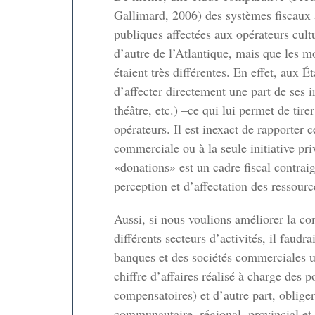
Gallimard, 2006) des systèmes fiscaux 
idité
publiques affectées aux opérateurs cult
drogues.
d’autre de l’Atlantique, mais que les mo
ir!
étaient très différentes. En effet, aux 
d’affecter directement une part de ses 
embourg
théâtre, etc.) –ce qui lui permet de tire
r les
opérateurs. Il est inexact de rapporter
commerciale ou à la seule initiative pri
«donations» est un cadre fiscal contraig
comme un
perception et d’affectation des ressour
Aussi, si nous voulions améliorer la c
différents secteurs d’activités, il faudr
pas
banques et des sociétés commerciales u
chiffre d’affaires réalisé à charge des 
compensatoires) et d’autre part, obliger
communautaire, régional, provincial et 