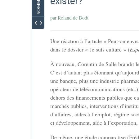
SOMMAIRE
exister?
nt public
par
Roland de Bodt
Une réaction à l’article « Peut-on envi
dans le dossier « Je suis culture » (
Esp
À nouveau, Corentin de Salle brandit l
C’est d’autant plus étonnant qu’aujourd’
te extrême
une banque, plus une industrie pharma
cole et
opérateur de télécommunications (etc.) q
re à une
dehors des financements publics que capt
marchés publics, interventions d’instit
d’affaires, aides à l’emploi, régime so
et développement, aide à l’exportation, 
manité
ique des
De même, une étude comparative (Fréd