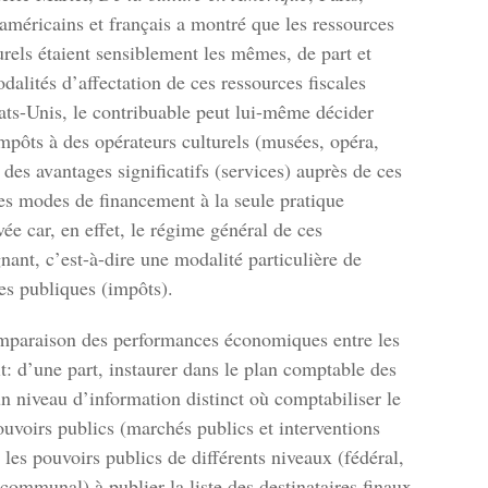
américains et français a montré que les ressources
urels étaient sensiblement les mêmes, de part et
dalités d’affectation de ces ressources fiscales
États-Unis, le contribuable peut lui-même décider
impôts à des opérateurs culturels (musées, opéra,
r des avantages significatifs (services) auprès de ces
 ces modes de financement à la seule pratique
vée car, en effet, le régime général de ces
nant, c’est-à-dire une modalité particulière de
ces publiques (impôts).
omparaison des performances économiques entre les
ait: d’une part, instaurer dans le plan comptable des
n niveau d’information distinct où comptabiliser le
pouvoirs publics (marchés publics et interventions
 les pouvoirs publics de différents niveaux (fédéral,
communal) à publier la liste des destinataires finaux