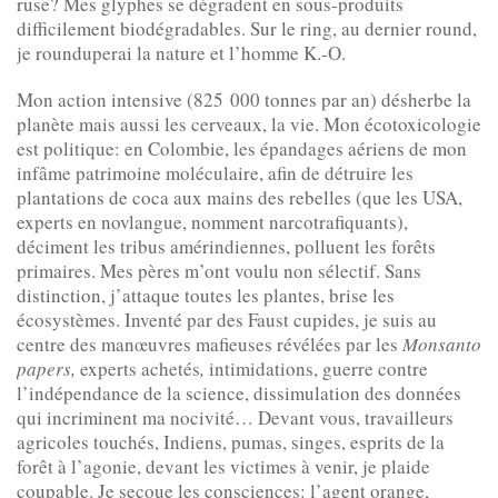
ruse? Mes glyphes se dégradent en sous-produits
difficilement biodégradables. Sur le ring, au dernier round,
je rounduperai la nature et l’homme K.-O.
Mon action intensive (825 000 ton­nes par an) désherbe la
planète mais aussi les cerveaux, la vie. Mon écotoxicologie
est politique: en Colombie, les épandages aériens de mon
infâme patrimoine moléculaire, afin de détruire les
plantations de coca aux mains des rebelles (que les USA,
experts en novlangue, nomment narcotrafiquants),
déciment les tribus amérindiennes, polluent les forêts
primaires. Mes pères m’ont voulu non sélectif. Sans
distinction, j’attaque toutes les plantes, brise les
écosystèmes. Inventé par des Faust cupides, je suis au
centre des manœuvres mafieuses révélées par les
Monsanto
papers,
experts achetés
,
intimidations, guerre contre
l’indépendance de la science, dissimulation des données
qui incriminent ma nocivité… Devant vous, travailleurs
agricoles touchés, Indiens, pumas, singes, esprits de la
forêt à l’agonie, devant les victimes à venir, je plaide
coupable. Je secoue les consciences: l’agent orange,